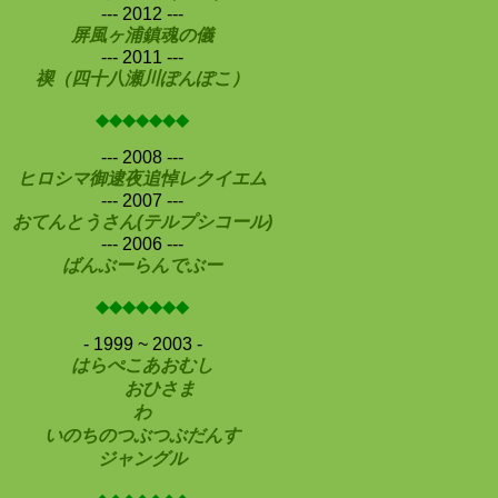
--- 2012 ---
屏風ヶ浦鎮魂の儀
--- 2011 ---
禊（四十八瀬川ぽんぽこ）
◆◆◆◆◆◆◆
--- 2008 ---
ヒロシマ御逮夜追悼レクイエム
--- 2007 ---
おてんとうさん(テルプシコール)
--- 2006 ---
ばんぶーらんでぶー
◆◆◆◆◆◆◆
- 1999 ~ 2003 -
はらぺこあおむし
おひさま
わ
いのちのつぶつぶだんす
ジャングル