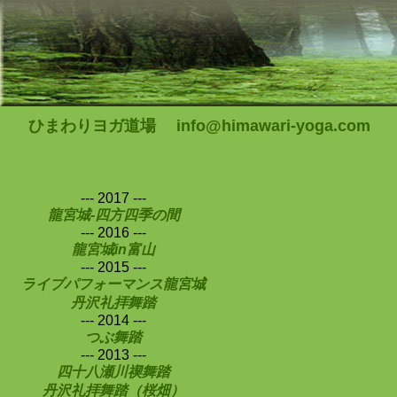
ひまわりヨガ道場 info@himawari-yoga.com
--- 2017 ---
龍宮城-四方四季の間
--- 2016 ---
龍宮城in富山
--- 2015 ---
ライブパフォーマンス龍宮城
丹沢礼拝舞踏
--- 2014 ---
つぶ舞踏
--- 2013 ---
四十八瀬川禊舞踏
丹沢礼拝舞踏（桜畑）