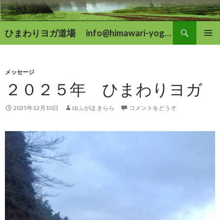
検
ひまわりヨガ道場 info@himawari-yoga.com
索
コ
メインメ
ン
ニュー
テ
ン
メッセージ
ツ
２０２５年 ひまわりヨガ
へ
移
2025年12月10日
ゆふがほ きらら
コメントをどうぞ
動