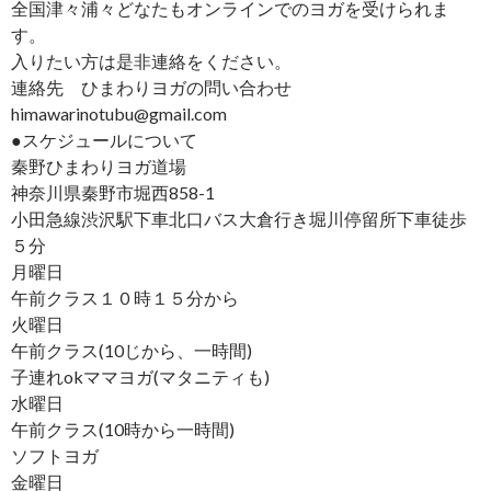
全国津々浦々どなたもオンラインでのヨガを受けられま
す。
入りたい方は是非連絡をください。
連絡先 ひまわりヨガの問い合わせ
himawarinotubu@gmail.com
●スケジュールについて
秦野ひまわりヨガ道場
神奈川県秦野市堀西858-1
小田急線渋沢駅下車北口バス大倉行き堀川停留所下車徒歩
５分
月曜日
午前クラス１０時１５分から
火曜日
午前クラス(10じから、一時間)
子連れokママヨガ(マタニティも)
水曜日
午前クラス(10時から一時間)
ソフトヨガ
金曜日