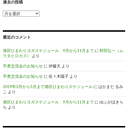
過去の投稿
過
去
の
投
稿
最近のコメント
港区ひまわりヨガスケジュール 9月から11月まで
に
村田弘一（ム
ラタヒロカズ）
より
芋煮交流会のお知らせ
に
伊藤天
より
芋煮交流会のお知らせ
に
佐々木陽子
より
2019年3月から5月まで港区ひまわりスケジュール
に
はかまだ るみ
こ
より
港区ひまわりヨガスケジュール 9月から11月まで
に
ゆふがほきら
ら
より