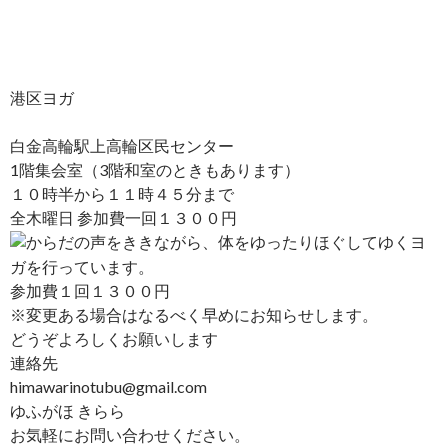
港区ヨガ
白金高輪駅上高輪区民センター
1階集会室（3階和室のときもあります）
１０時半から１１時４５分まで
全木曜日 参加費一回１３００円
からだの声をききながら、体をゆったりほぐしてゆくヨ
ガを行っています。
参加費１回１３００円
※変更ある場合はなるべく早めにお知らせします。
どうぞよろしくお願いします
連絡先
himawarinotubu@gmail.com
ゆふがほ きらら
お気軽にお問い合わせください。