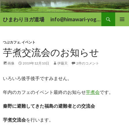
検
ひまわりヨガ道場 info@himawari-yoga.com
索
コ
メインメ
ン
ニュー
テ
ン
つぶカフェ
,
イベント
ツ
芋煮交流会のお知らせ
へ
移
画像
2019年12月10日
伊藤天
2件のコメント
動
いろいろ後手後手ですみません。
年内のカフェのイベント最終のお知らせ
芋煮会
です。
秦野に避難してきた福島の避難者との交流会
芋煮交流会
を行います。