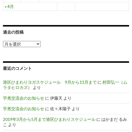
« 4月
過去の投稿
過
去
の
投
稿
最近のコメント
港区ひまわりヨガスケジュール 9月から11月まで
に
村田弘一（ム
ラタヒロカズ）
より
芋煮交流会のお知らせ
に
伊藤天
より
芋煮交流会のお知らせ
に
佐々木陽子
より
2019年3月から5月まで港区ひまわりスケジュール
に
はかまだ るみ
こ
より