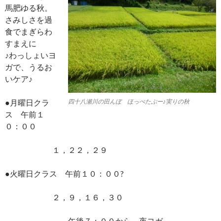
馬肥ゆる秋。
さみしさを過
食でまぎらわ
すまえに
♪わっしょいヨ
ガで、うるお
いケア♪
●月曜日クラ
四十八瀬川の田んぼ ほっぺたぷー♪実りの秋
ス 午前１
０：００
１，２２，２９
●火曜日クラス 午前１０：００?
２，９，１６，３０
午後７：００から 夜ヨガ