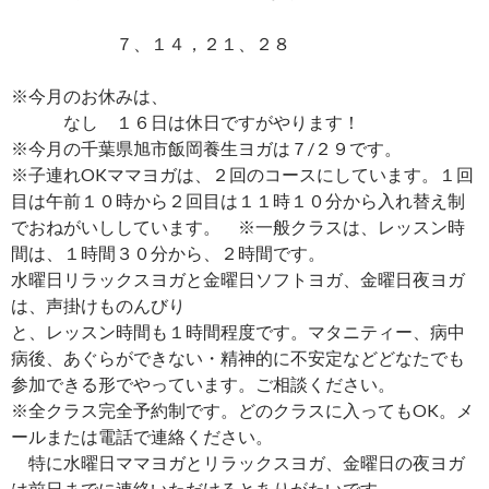
７、１４，２１、２８
※今月のお休みは、
なし １６日は休日ですがやります！
※今月の千葉県旭市飯岡養生ヨガは７/２９です。
※子連れOKママヨガは、２回のコースにしています。１回
目は午前１０時から２回目は１１時１０分から入れ替え制
でおねがいししています。 ※一般クラスは、レッスン時
間は、１時間３０分から、２時間です。
水曜日リラックスヨガと金曜日ソフトヨガ、金曜日夜ヨガ
は、声掛けものんびり
と、レッスン時間も１時間程度です。マタニティー、病中
病後、あぐらができない・精神的に不安定などどなたでも
参加できる形でやっています。ご相談ください。
※全クラス完全予約制です。どのクラスに入ってもOK。メ
ールまたは電話で連絡ください。
特に水曜日ママヨガとリラックスヨガ、金曜日の夜ヨガ
は前日までに連絡いただけるとありがたいです。