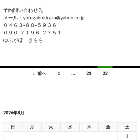
予約問い合わせ先
メール：yufugahokirara@yahoo.co.jp
０４６３-８８-５９３６
０９０-７１９６-２７５１
ゆふがほ きらら
← 前へ
1
…
21
22
投
稿
ナ
2026年8月
ビ
ゲ
日
月
火
水
木
金
土
1
ー