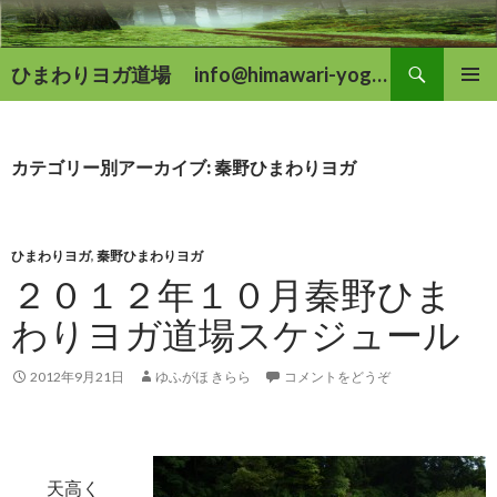
検
ひまわりヨガ道場 info@himawari-yoga.com
索
コ
メインメ
ン
ニュー
テ
ン
カテゴリー別アーカイブ: 秦野ひまわりヨガ
ツ
へ
移
動
ひまわりヨガ
,
秦野ひまわりヨガ
２０１２年１０月秦野ひま
わりヨガ道場スケジュール
2012年9月21日
ゆふがほ きらら
コメントをどうぞ
天高く