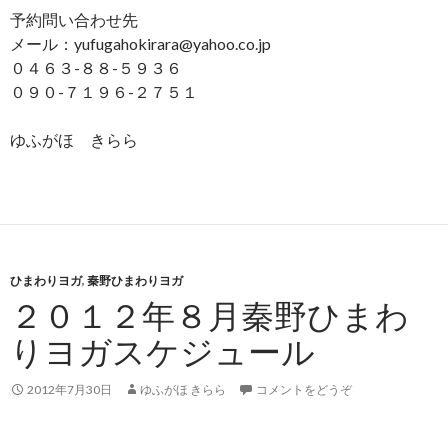
予約問い合わせ先
メール：yufugahokirara@yahoo.co.jp
０４６３-８８-５９３６
０９０-７１９６-２７５１
ゆふがほ きらら
ひまわりヨガ
,
秦野ひまわりヨガ
２０１２年８月秦野ひまわ
りヨガスケジュール
2012年7月30日
ゆふがほ きらら
コメントをどうぞ