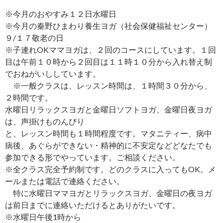
※今月のおやすみ１２日水曜日
※今月の秦野ひまわり養生ヨガ（社会保健福祉センター）
９/１７敬老の日
※子連れOKママヨガは、２回のコースにしています。１回
目は午前１０時から２回目は１１時１０分から入れ替え制
でおねがいししています。
※一般クラスは、レッスン時間は、１時間３０分から、
２時間です。
水曜日リラックスヨガと金曜日ソフトヨガ、金曜日夜ヨガ
は、声掛けものんびり
と、レッスン時間も１時間程度です。マタニティー、病中
病後、あぐらができない・精神的に不安定などどなたでも
参加できる形でやっています。ご相談ください。
※全クラス完全予約制です。どのクラスに入ってもOK。メ
ールまたは電話で連絡ください。
特に水曜日ママヨガとリラックスヨガ、金曜日の夜ヨガ
は前日までに連絡いただけるとありがたいです。
※水曜日午後1時から