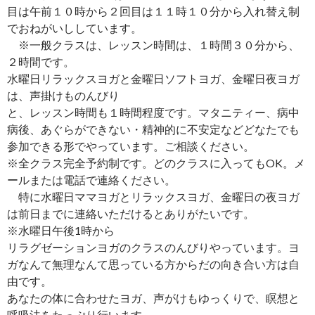
目は午前１０時から２回目は１１時１０分から入れ替え制
でおねがいししています。
※一般クラスは、レッスン時間は、１時間３０分から、
２時間です。
水曜日リラックスヨガと金曜日ソフトヨガ、金曜日夜ヨガ
は、声掛けものんびり
と、レッスン時間も１時間程度です。マタニティー、病中
病後、あぐらができない・精神的に不安定などどなたでも
参加できる形でやっています。ご相談ください。
※全クラス完全予約制です。どのクラスに入ってもOK。メ
ールまたは電話で連絡ください。
特に水曜日ママヨガとリラックスヨガ、金曜日の夜ヨガ
は前日までに連絡いただけるとありがたいです。
※水曜日午後1時から
リラグゼーションヨガのクラスのんびりやっています。ヨ
ガなんて無理なんて思っている方からだの向き合い方は自
由です。
あなたの体に合わせたヨガ、声がけもゆっくりで、瞑想と
呼吸法をたっぷり行います。