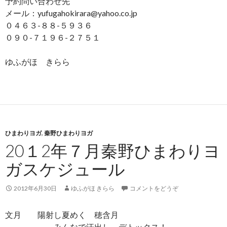
予約問い合わせ先
メール：yufugahokirara@yahoo.co.jp
０４６３-８８-５９３６
０９０-７１９６-２７５１
ゆふがほ きらら
ひまわりヨガ
,
秦野ひまわりヨガ
20１2年７月秦野ひまわりヨ
ガスケジュール
2012年6月30日
ゆふがほ きらら
コメントをどうぞ
文月 陽射し夏めく 穂含月
みんなで汗出し、デトックス！