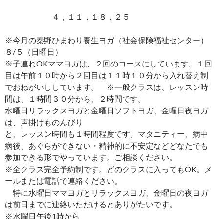
４，１１，１８，２５
※今月の秦野ひまわり養生ヨガ（社会保険福祉センター）
８/５（日曜日）
※子連れOKママヨガは、２回のコースにしています。１回
目は午前１０時から２回目は１１時１０分から入れ替え制
でおねがいししています。 ※一般クラスは、レッスン時
間は、１時間３０分から、２時間です。
水曜日リラックスヨガと金曜日ソフトヨガ、金曜日夜ヨガ
は、声掛けものんびり
と、レッスン時間も１時間程度です。マタニティー、病中
病後、あぐらができない・精神的に不安定などどなたでも
参加できる形でやっています。ご相談ください。
※全クラス完全予約制です。どのクラスに入ってもOK。メ
ールまたは電話で連絡ください。
特に水曜日ママヨガとリラックスヨガ、金曜日の夜ヨガ
は前日までに連絡いただけるとありがたいです。
※水曜日午後1時から