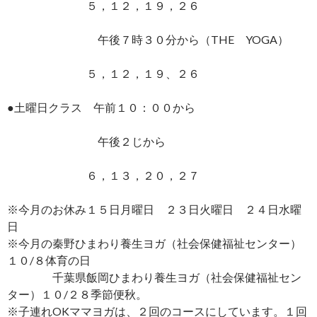
５，１２，１９，２６
午後７時３０分から（THE YOGA）
５，１２，１９、２６
●土曜日クラス 午前１０：００から
午後２じから
６，１３，２０，２７
※今月のお休み１５日月曜日 ２３日火曜日 ２４日水曜
日
※今月の秦野ひまわり養生ヨガ（社会保健福祉センター）
１０/８体育の日
千葉県飯岡ひまわり養生ヨガ（社会保健福祉セン
ター）１０/２８季節便秋。
※子連れOKママヨガは、２回のコースにしています。１回