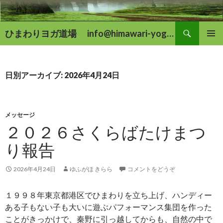
検
ひまわりヨガ道場 info@himawari-yoga.com
索
コ
メインメ
ン
ニュー
テ
ン
日別アーカイブ: 2026年4月24日
ツ
へ
移
動
メッセージ
２０２６さくらばたけまつ
り報告
2026年4月24日
ゆふがほ きらら
コメントをどうぞ
１９９８年東京都港区でひまわりを立ち上げ、ハンディー
ある子もない子も大いに遊ぶパフォーマンス集団を作った
ことがきっかけで、秦野に引っ越してからも、自然の中で