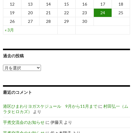
12
13
14
15
16
17
18
19
20
21
22
23
24
25
26
27
28
29
30
« 3月
過去の投稿
過
去
の
投
稿
最近のコメント
港区ひまわりヨガスケジュール 9月から11月まで
に
村田弘一（ム
ラタヒロカズ）
より
芋煮交流会のお知らせ
に
伊藤天
より
芋煮交流会のお知らせ
に
佐々木陽子
より