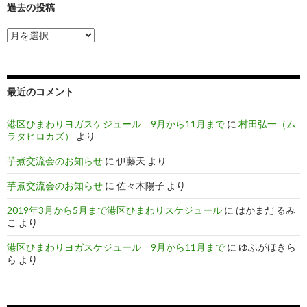
過去の投稿
過
去
の
投
稿
最近のコメント
港区ひまわりヨガスケジュール 9月から11月まで
に
村田弘一（ム
ラタヒロカズ）
より
芋煮交流会のお知らせ
に
伊藤天
より
芋煮交流会のお知らせ
に
佐々木陽子
より
2019年3月から5月まで港区ひまわりスケジュール
に
はかまだ るみ
こ
より
港区ひまわりヨガスケジュール 9月から11月まで
に
ゆふがほきら
ら
より