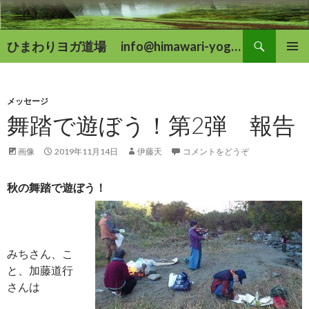
検
ひまわりヨガ道場 info@himawari-yoga.com
索
コ
メインメ
ン
ニュー
テ
ン
メッセージ
ツ
舞踏で遊ぼう！第2弾 報告
へ
移
画像
2019年11月14日
伊藤天
コメントをどうぞ
動
秋の舞踏で遊ぼう！
みちさん、こ
と、加藤道行
さんは