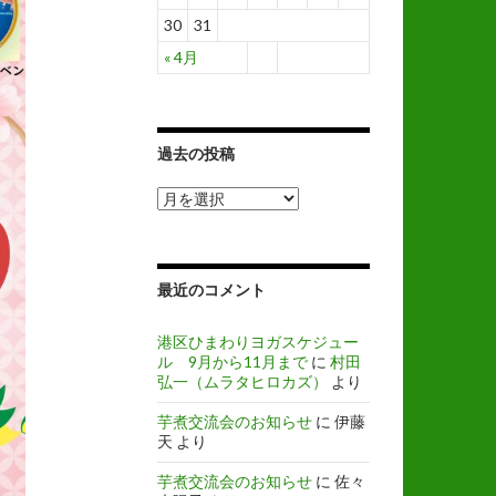
30
31
« 4月
過去の投稿
過
去
の
投
稿
最近のコメント
港区ひまわりヨガスケジュー
ル 9月から11月まで
に
村田
弘一（ムラタヒロカズ）
より
芋煮交流会のお知らせ
に
伊藤
天
より
芋煮交流会のお知らせ
に
佐々