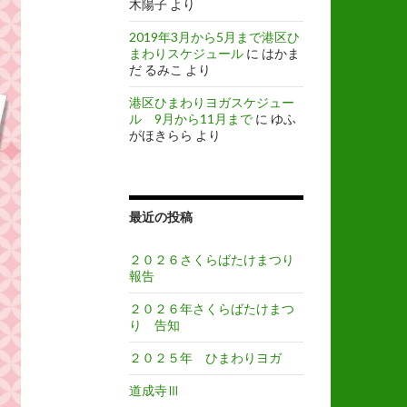
木陽子
より
2019年3月から5月まで港区ひ
まわりスケジュール
に
はかま
だ るみこ
より
港区ひまわりヨガスケジュー
ル 9月から11月まで
に
ゆふ
がほきらら
より
最近の投稿
２０２６さくらばたけまつり
報告
２０２６年さくらばたけまつ
り 告知
２０２５年 ひまわりヨガ
道成寺Ⅲ