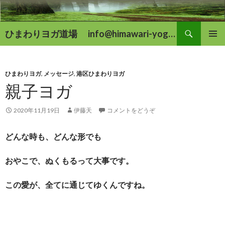
検
ひまわりヨガ道場 info@himawari-yoga.com
索
コ
メインメ
ン
ニュー
テ
ン
ひまわりヨガ
,
メッセージ
,
港区ひまわりヨガ
ツ
親子ヨガ
へ
移
2020年11月19日
伊藤天
コメントをどうぞ
動
どんな時も、どんな形でも
おやこで、ぬくもるって大事です。
この愛が、全てに通じてゆくんですね。