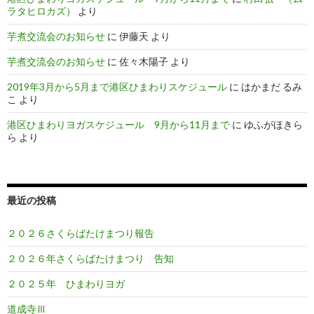
ラタヒロカズ）
より
芋煮交流会のお知らせ
に
伊藤天
より
芋煮交流会のお知らせ
に
佐々木陽子
より
2019年3月から5月まで港区ひまわりスケジュール
に
はかまだ るみ
こ
より
港区ひまわりヨガスケジュール 9月から11月まで
に
ゆふがほきら
ら
より
最近の投稿
２０２６さくらばたけまつり報告
２０２６年さくらばたけまつり 告知
２０２５年 ひまわりヨガ
道成寺Ⅲ