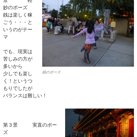
妙のポーズ
銭は楽しく稼
ごう・・・と
いうのがテー
マ
でも、現実は
苦しみの方が
多いから
銭のポーズ
少しでも楽し
く！というつ
もりでしたが
バランスは難しい！
第３景 実直のポー
ズ