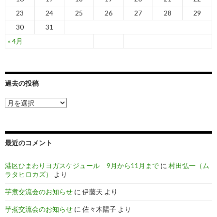
23
24
25
26
27
28
29
30
31
« 4月
過去の投稿
過
去
の
投
稿
最近のコメント
港区ひまわりヨガスケジュール 9月から11月まで
に
村田弘一（ム
ラタヒロカズ）
より
芋煮交流会のお知らせ
に
伊藤天
より
芋煮交流会のお知らせ
に
佐々木陽子
より