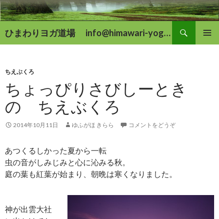
検
ひまわりヨガ道場 info@himawari-yoga.com
索
コ
メインメ
ン
ニュー
テ
ン
ちえぶくろ
ツ
ちょっぴりさびしーとき
へ
の ちえぶくろ
移
動
2014年10月11日
ゆふがほ きらら
コメントをどうぞ
あつくるしかった夏から一転
虫の音がしみじみと心に沁みる秋。
庭の葉も紅葉が始まり、朝晩は寒くなりました。
神が出雲大社