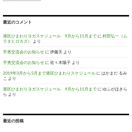
去
の
投
稿
最近のコメント
港区ひまわりヨガスケジュール 9月から11月まで
に
村田弘一（ム
ラタヒロカズ）
より
芋煮交流会のお知らせ
に
伊藤天
より
芋煮交流会のお知らせ
に
佐々木陽子
より
2019年3月から5月まで港区ひまわりスケジュール
に
はかまだ るみ
こ
より
港区ひまわりヨガスケジュール 9月から11月まで
に
ゆふがほきら
ら
より
最近の投稿