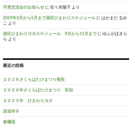
芋煮交流会のお知らせ
に
佐々木陽子
より
2019年3月から5月まで港区ひまわりスケジュール
に
はかまだ るみ
こ
より
港区ひまわりヨガスケジュール 9月から11月まで
に
ゆふがほきら
ら
より
最近の投稿
２０２６さくらばたけまつり報告
２０２６年さくらばたけまつり 告知
２０２５年 ひまわりヨガ
道成寺Ⅲ
春爛漫