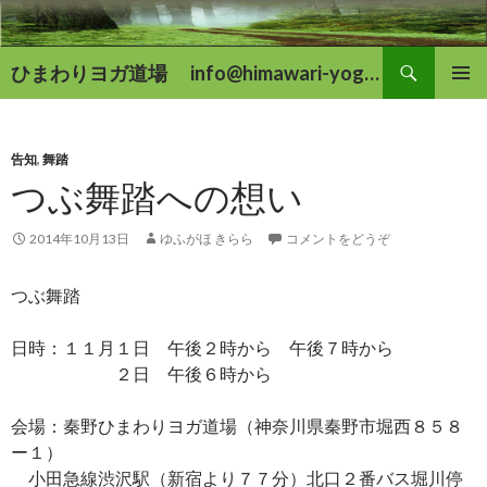
検
ひまわりヨガ道場 info@himawari-yoga.com
索
コ
メインメ
ン
ニュー
テ
ン
告知
,
舞踏
ツ
つぶ舞踏への想い
へ
移
2014年10月13日
ゆふがほ きらら
コメントをどうぞ
動
つぶ舞踏
日時：１１月１日 午後２時から 午後７時から
２日 午後６時から
会場：秦野ひまわりヨガ道場（神奈川県秦野市堀西８５８
ー１）
小田急線渋沢駅（新宿より７７分）北口２番バス堀川停