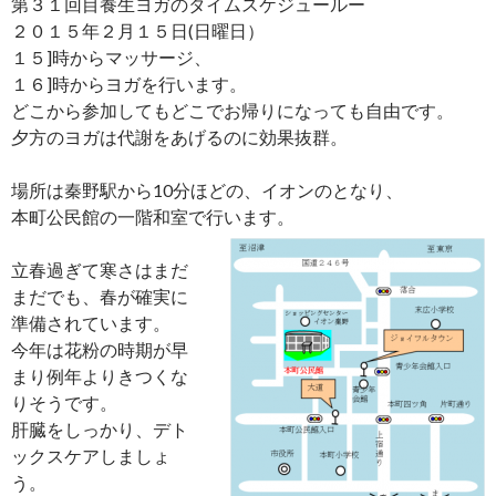
第３１回目養生ヨガのタイムスケジュールー
２０１５年２月１５日(日曜日）
１５]時からマッサージ、
１６]時からヨガを行います。
どこから参加してもどこでお帰りになっても自由です。
夕方のヨガは代謝をあげるのに効果抜群。
場所は秦野駅から10分ほどの、イオンのとなり、
本町公民館の一階和室で行います。
立春過ぎて寒さはまだ
まだでも、春が確実に
準備されています。
今年は花粉の時期が早
まり例年よりきつくな
りそうです。
肝臓をしっかり、デト
ックスケアしましょ
う。