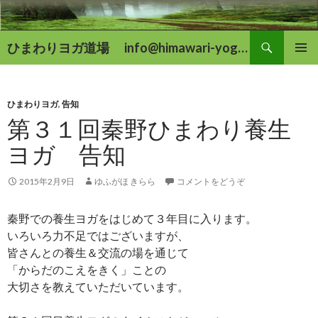
検
ひまわりヨガ道場 info@himawari-yoga.com
索
コ
メインメ
ン
ニュー
テ
ン
ひまわりヨガ
,
告知
ツ
第３１回秦野ひまわり養生
へ
ヨガ 告知
移
動
2015年2月9日
ゆふがほ きらら
コメントをどうぞ
秦野での養生ヨガをはじめて３年目に入ります。
いろいろ力不足ではございますが、
皆さんとの養生＆交流の場を通じて
「からだのこえをきく」ことの
大切さを教えていただいています。