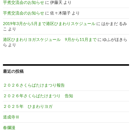
芋煮交流会のお知らせ
に
伊藤天
より
芋煮交流会のお知らせ
に
佐々木陽子
より
2019年3月から5月まで港区ひまわりスケジュール
に
はかまだ るみ
こ
より
港区ひまわりヨガスケジュール 9月から11月まで
に
ゆふがほきら
ら
より
最近の投稿
２０２６さくらばたけまつり報告
２０２６年さくらばたけまつり 告知
２０２５年 ひまわりヨガ
道成寺Ⅲ
春爛漫