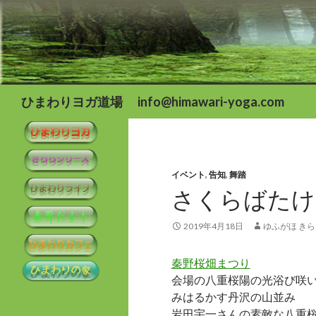
検
ひまわりヨガ道場 info@himawari-yoga.com
索
イベント
,
告知
,
舞踏
さくらばたけ
2019年4月18日
ゆふがほ きら
秦野桜畑まつり
会場の八重桜陽の光浴び咲
みはるかす丹沢の山並み
岩田宇一さんの素敵な八重