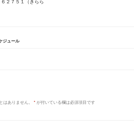
９６２７５１（きらら
スケジュール
とはありません。
*
が付いている欄は必須項目です