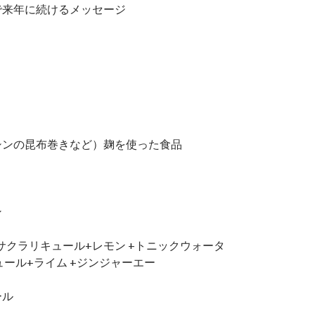
居で来年に続けるメッセージ
シンの昆布巻きなど）麹を使った食品
ン
サクラリキュール+レモン +トニックウォータ
ュール+ライム +ジンジャーエー
ール