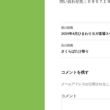
問い合わせ先：０９０７１
前の投稿
投
2019年4月ひまわりヨガ道場
稿
次の投稿
ナ
さくらばたけ祭り
ビ
ゲ
コメントを残す
ー
メールアドレスが公開されるこ
シ
ョ
コメント
ン