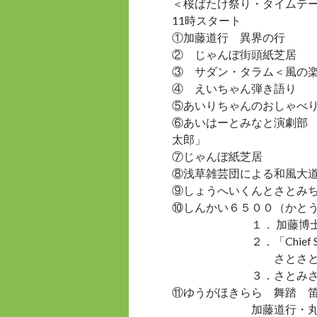
＜桜ばたけ祭り・タイムテ
11時スタート
①加藤道行 異界の行
② じゃんぼ街頭紙芝居
③ サダン・タラム＜風の
④ えいちゃん弾き語り
⑤あいりちゃんのおしゃべ
⑥あいはーとみなと演劇部
太郎」
⑦じゃんぼ紙芝居
⑧浅草雑芸団による和風大
⑨しょうへいくんとさとみ
⑩しんかい６５００（かと
１． 加藤博士から深
２．「Chief Seattle
さとさとみ歌と
３．さとみさん
⑪ゆうがほきらら 舞踏 
加藤道行・丸山好文