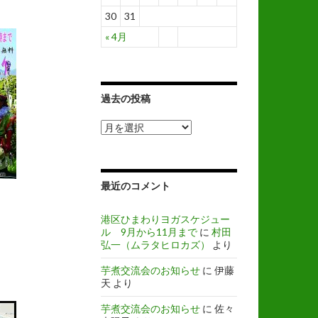
30
31
« 4月
過去の投稿
過
去
の
投
稿
最近のコメント
港区ひまわりヨガスケジュー
ル 9月から11月まで
に
村田
弘一（ムラタヒロカズ）
より
芋煮交流会のお知らせ
に
伊藤
天
より
芋煮交流会のお知らせ
に
佐々