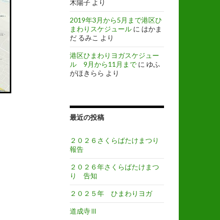
木陽子
より
2019年3月から5月まで港区ひ
まわりスケジュール
に
はかま
だ るみこ
より
港区ひまわりヨガスケジュー
ル 9月から11月まで
に
ゆふ
がほきらら
より
最近の投稿
２０２６さくらばたけまつり
報告
２０２６年さくらばたけまつ
り 告知
２０２５年 ひまわりヨガ
道成寺Ⅲ