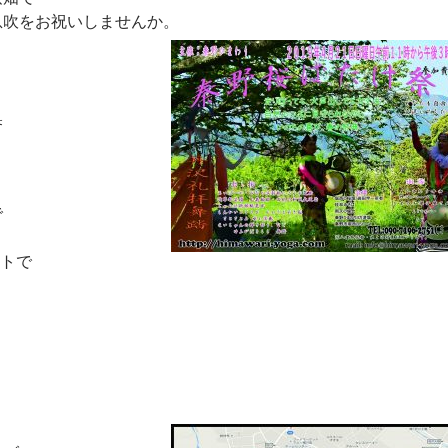
息吹をお祝いしませんか。
奥
で
ートで