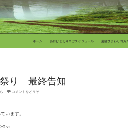
コンテンツへ移動
ホーム
秦野ひまわりヨガスケジュール
港区ひまわりヨガ
祭り 最終告知
ら
コメントをどうぞ
いています。
桜畑で