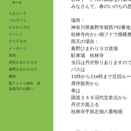
テーマ
みなさんで、春のいのちの
ちえぶくろ
場所：
つぶカフェ
神奈川県秦野市堀西792番地
ひまわりヨガ
桂林寺向かい側ブドウ畑横
イベント
雨天の場合：
ゲリラヨガ
秦野ひまわりヨガ道場
メッセージ
駐車場 桂林寺
告知
当日は丹沢祭りありますの
港区ひまわりヨガ
バスは
秦野ひまわりヨガ
11時から116時まで迂回ル
舞踏
席停留所から
龍Ｔシャツ頒布 資
金協力のお願い
車は
国道２４６沼代交差点から
丹沢方面上る
桂林寺手前左側八重桜畑