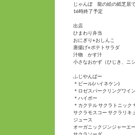
じゃんぼ 龍の絵の紙芝
16時終了予定
出店
ひまわり弁当
おにぎり+おしんこ
唐揚げ+ポテトサラダ
汁物 かす汁
小さなおかず（ひじき、ニ
ふじやんばー
＊ビール(ハイネケン)
＊ロゼスパークリングワイ
＊ハイボー
＊カクテル サクラトニック 
サクラモスコー サクラリキ
ジュース
オーガニックジンジャーエ
サクラソーダ