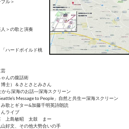
ーブル＞
楽人＞の歌と演奏
り
 「ハードボイルド桃
道芸
ちゃんの腹話術
う博士）＆さとさとみさん
海のお話―深海スクリーン
’s Message to People」自然と共生ー深海スクリーン
ギター&加藤千明英詩朗読
ライブ
笛 上島敏昭 太鼓 まー
、その他大勢合いの手