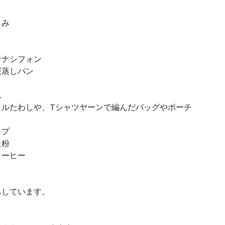
まみ
ナナシフォン
桜蒸しパン
ん
リルたわしや、Tシャツヤーンで編んだバッグやポーチ
ップ
た粉
コーヒー
ちしています。