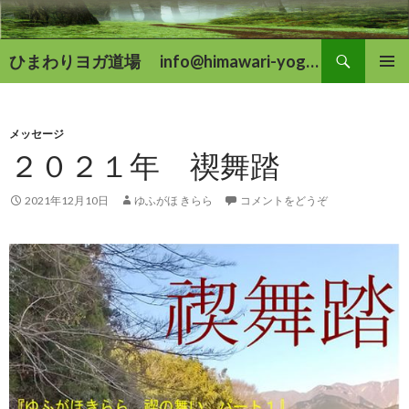
検
ひまわりヨガ道場 info@himawari-yoga.com
索
コ
メインメ
ン
ニュー
テ
ン
メッセージ
ツ
２０２１年 禊舞踏
へ
移
2021年12月10日
ゆふがほ きらら
コメントをどうぞ
動