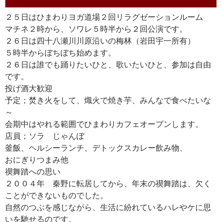
２５日はひまわりヨガ道場２回リラグゼーションルーム
マチネ２時から、ソワレ５時半から２回公演です。
２６日は四十八瀬川川原沿いの梅林（岩田宇一所有）
５時半からぼちぼち始めます。
２６日は誰でも踊りたいひと、歌いたいひと、参加は自由
です。
投げ酒大歓迎
予定；焚き火をして、熾火で焼き芋、みんなで食べたいな
～
会期中はやれる範囲でひまわりカフェオープンします。
店員；ソラ じゃんぼ
釜飯、ヘルシーランチ、デトックスカレー飲み物、
おにぎりつまみ他
禊舞踏への思い
２００４年 秦野に転居してから、年末の禊舞踏は、欠く
ことができないものでした。
自然のつぶを感じながら、生活に紛れているハレやケに思
いを馳せるのです。