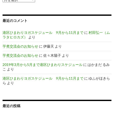
去
の
投
稿
最近のコメント
港区ひまわりヨガスケジュール 9月から11月まで
に
村田弘一（ム
ラタヒロカズ）
より
芋煮交流会のお知らせ
に
伊藤天
より
芋煮交流会のお知らせ
に
佐々木陽子
より
2019年3月から5月まで港区ひまわりスケジュール
に
はかまだ るみ
こ
より
港区ひまわりヨガスケジュール 9月から11月まで
に
ゆふがほきら
ら
より
最近の投稿