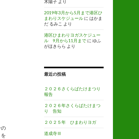
木陽子
より
2019年3月から5月まで港区ひ
まわりスケジュール
に
はかま
だ るみこ
より
港区ひまわりヨガスケジュー
ル 9月から11月まで
に
ゆふ
がほきらら
より
最近の投稿
２０２６さくらばたけまつり
報告
２０２６年さくらばたけまつ
り 告知
２０２５年 ひまわりヨガ
分の
道成寺Ⅲ
きを