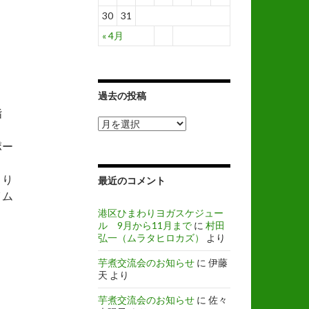
30
31
« 4月
過去の投稿
指
過
去
ポー
の
投
稿
くり
最近のコメント
イム
港区ひまわりヨガスケジュー
ル 9月から11月まで
に
村田
弘一（ムラタヒロカズ）
より
芋煮交流会のお知らせ
に
伊藤
天
より
芋煮交流会のお知らせ
に
佐々