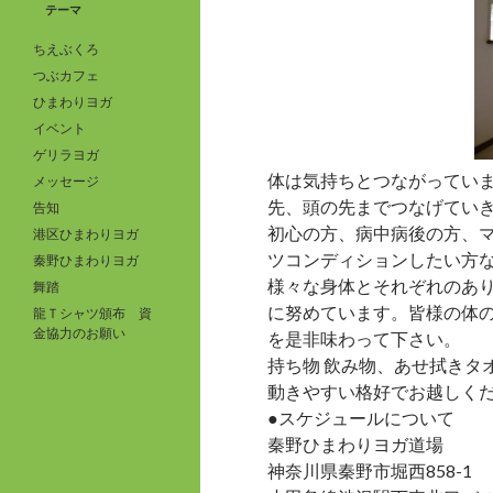
テーマ
ちえぶくろ
つぶカフェ
ひまわりヨガ
イベント
ゲリラヨガ
体は気持ちとつながってい
メッセージ
先、頭の先までつなげてい
告知
初心の方、病中病後の方、
港区ひまわりヨガ
ツコンディションしたい方
秦野ひまわりヨガ
様々な身体とそれぞれのあ
舞踏
に努めています。皆様の体
龍Ｔシャツ頒布 資
金協力のお願い
を是非味わって下さい。
持ち物 飲み物、あせ拭きタ
動きやすい格好でお越しく
●スケジュールについて
秦野ひまわりヨガ道場
神奈川県秦野市堀西858-1