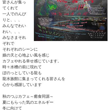
皆さんが集っ
てくれて
一人でのんび
りと、、、
みんなでわい
わい、、、
みなさまそれ
ぞれで
それぞれのシーンに
娘の天と心地よい風を感じ
カフェやれる幸せ感じています。
時々水槽の前に現れて
ぼのっとしている龍も
龍水族館に集まってくれる皆さんを
心から感謝しています
秋のつぶカフェ～癒食同源～
夏にもらった気のエネルギー
冬に向けて