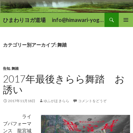
検
ひまわりヨガ道場 info@himawari-yoga.com
索
コ
メインメ
ン
ニュー
テ
ン
カテゴリー別アーカイブ: 舞踏
ツ
へ
移
動
告知
,
舞踏
2017年最後きらら舞踏 お
誘い
2017年11月18日
ゆふがほ きらら
コメントをどうぞ
ライ
ブパフォーマ
ンス 龍宮城