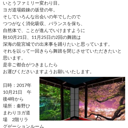
いとうファミリー変わり目。
ヨガ道場鍛錬の坂登の年。
そしていろんな出会いの年でしたので
つつがなく消化吸収、バランスを保ち、
自然体で、ことが進んでいけますように
秋10月21日、11月25日の2回の舞踏は
深海の龍宮城での出来事を踊りたいと思っています。
それを以って一回きらら舞踏を閉じさせていただきたいと
思います。
是非ご都合がつきましたら
お運びくださいますようお願いいたします。
日時：2017年
10月21日 午
後4時から
場所：秦野ひ
まわりヨガ道
場 2階リラ
グゼーションルーム