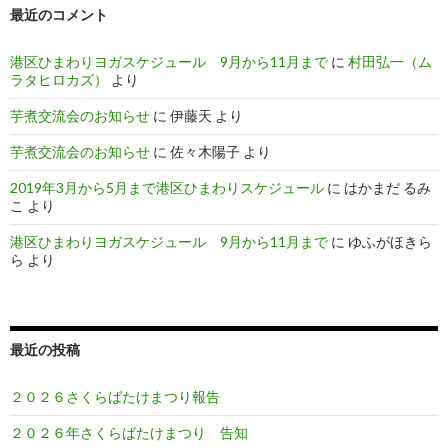
稿
最近のコメント
港区ひまわりヨガスケジュール 9月から11月まで
に
村田弘一（ム
ラタヒロカズ）
より
芋煮交流会のお知らせ
に
伊藤天
より
芋煮交流会のお知らせ
に
佐々木陽子
より
2019年3月から5月まで港区ひまわりスケジュール
に
はかまだ るみ
こ
より
港区ひまわりヨガスケジュール 9月から11月まで
に
ゆふがほきら
ら
より
最近の投稿
２０２６さくらばたけまつり報告
２０２６年さくらばたけまつり 告知