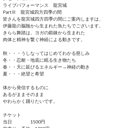
ライブパフォーマンス 龍宮城
PartⅢ 龍宮城四方四季の間
皆さんを龍宮城四方四季の間にご案内しますは、
伊藤龍の脳髄から生まれた魚たちでございます。
きらら舞踏は、ヨガの鍛錬から生まれた
肉体と精神を繋ぐ神経による動きです。
秋・・・うしなってはじめてわかる慈しみ
冬・・忍耐・地底に眠る生き物たち
春・・天に延びるエネルギー→神経の動き
夏・・・絶望と希望
体から発信するものに
あるがままそのまま
やわらかく踊りたいです。
チケット
当日 1500円