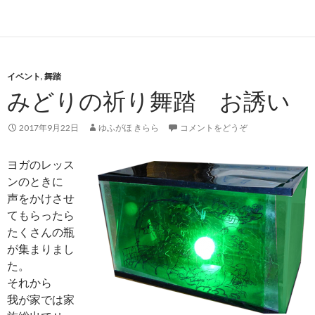
イベント
,
舞踏
みどりの祈り舞踏 お誘い
2017年9月22日
ゆふがほ きらら
コメントをどうぞ
ヨガのレッス
ンのときに
声をかけさせ
てもらったら
たくさんの瓶
が集まりまし
た。
それから
我が家では家