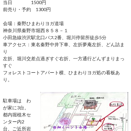
当日 1500円
前売り・予約 1300円
会場：秦野ひまわりヨガ道場
神奈川県秦野市堀西８５８－１
小田急線渋沢駅北口バス2番、堀川停留所徒歩5分
車アクセス：東名秦野中井下車、左折夢庵左折、どん詰ま
り
左折、堀川交差点過ぎすぐ右折、一方通行どんずまりまっ
すぐ
フォレストコートアパート横、ひまわりヨガ処の看板あ
り。
駐車場は わ
が家に3台。
都内堀植木セ
ンター内2
台、ご近所岩