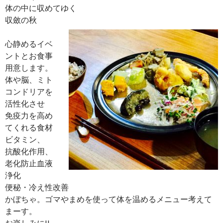
体の中に収めてゆく
収斂の秋
心静めるイベ
ントとお食事
用意します。
体や脳、ミト
コンドリアを
活性化させ
免疫力を高め
てくれる食材
ビタミン、
抗酸化作用、
老化防止血液
浄化
便秘・冷え性改善
かぼちゃ。ゴマやまめを使って体を温めるメニュー考えて
まーす。
お楽しみに!!