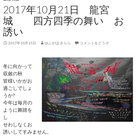
2017年10月21日 龍宮
城 四方四季の舞い お
誘い
2017年10月15日
ゆふがほ きらら
コメントをどうぞ
冬に向かって
収斂の秋
皆様いかがお
過ごしでしょ
うか?
今年は毎月の
ように舞踏を
し
せわしなくお
誘いしてすみません。