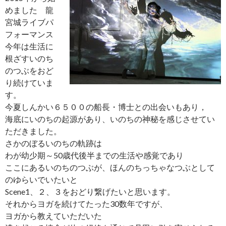
めました 龍
宮城ライブパ
フォーマンス
今年は生活に
根ざすいのち
のつぶをおど
り続けていま
す。
今夏しんかい６５００の船長・博士との出会いもあり，
海底にいのちの起源があり、いのちの神秘を感じさせてい
ただきました。
さかのぼるいのちの軌跡は
わが幼少期～50歳代後半までの生活や感覚であり
ここにあるいのちのつぶが、ほんのちっちゃなつぶとして
のゆらいでいたいと
Scene1、２、３をおどり繋げたいと思います。
それからヨガを続けてたった30数年ですが、
ヨガから教えていただいた