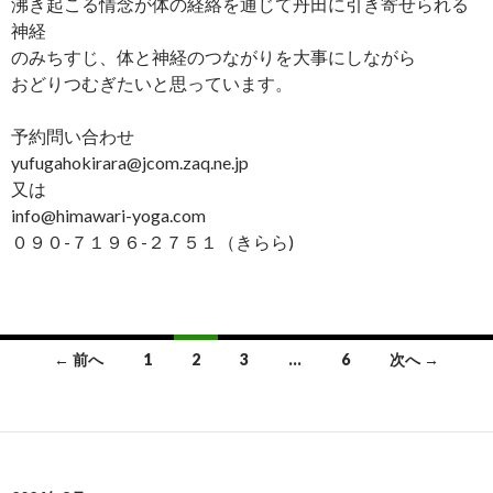
沸き起こる情念が体の経絡を通じて丹田に引き寄せられる
神経
のみちすじ、体と神経のつながりを大事にしながら
おどりつむぎたいと思っています。
予約問い合わせ
yufugahokirara@jcom.zaq.ne.jp
又は
info@himawari-yoga.com
０９０-７１９６-２７５１（きらら)
← 前へ
1
2
3
…
6
次へ →
投
稿
ナ