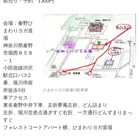
前売り・予約 1300円
会場：秦野ひ
まわりヨガ道
場
神奈川県秦野
市堀西８５８
－１
小田急線渋沢
駅北口バス2
番、堀川停留
所徒歩5分
ひまわりヨガ道場の駐車場
車アクセス：
東名秦野中井下車、左折夢庵左折、どん詰まり
左折、堀川交差点過ぎすぐ右折、一方通行どんずまりまっ
すぐ
フォレストコートアパート横、ひまわりヨガ道場