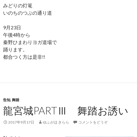
みどりの灯篭
いのちのつぶの通り道
9月23日
午後4時から
秦野ひまわりヨガ道場で
踊ります。
都合つく方は是非!!
告知
,
舞踏
龍宮城PARTⅢ 舞踏お誘い
2017年9月17日
ゆふがほ きらら
コメントをどうぞ