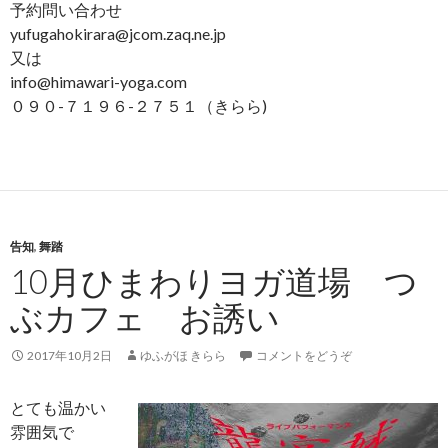
予約問い合わせ
yufugahokirara@jcom.zaq.ne.jp
又は
info@himawari-yoga.com
０９０-７１９６-２７５１（きらら)
告知
,
舞踏
10月ひまわりヨガ道場 つ
ぶカフェ お誘い
2017年10月2日
ゆふがほ きらら
コメントをどうぞ
とても温かい
雰囲気で