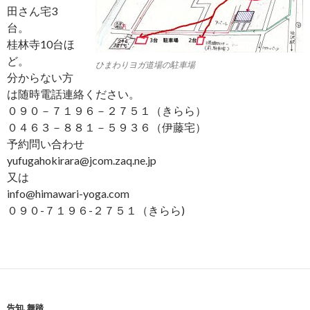
田さん宅3
台。
桂林寺10台ほ
ど。
ひまわりヨガ道場の駐車場
分からない方
は随時電話連絡ください。
０９０－７１９６－２７５１（きらら）
０４６３－８８１－５９３６（伊藤宅）
予約問い合わせ
yufugahokirara@jcom.zaq.ne.jp
又は
info@himawari-yoga.com
０９０-７１９６-２７５１（きらら)
告知
,
舞踏