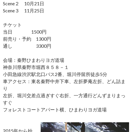
Scene２ 10月21日
Scene３ 11月25日
チケット
当日 1500円
前売り・予約 1300円
通し 3300円
会場：秦野ひまわりヨガ道場
神奈川県秦野市堀西８５８－１
小田急線渋沢駅北口バス2番、堀川停留所徒歩5分
車アクセス：東名秦野中井下車、左折夢庵左折、どん詰ま
り
左折、堀川交差点過ぎすぐ右折、一方通行どんずまりまっ
すぐ
フォレストコートアパート横、ひまわりヨガ道場
2015年から始