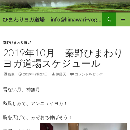
検
ひまわりヨガ道場 info@himawari-yoga.com
索
コ
メインメ
ン
ニュー
テ
ン
秦野ひまわりヨガ
ツ
2019年10月 秦野ひまわり
へ
ヨガ道場スケジュール
移
動
画像
2019年9月27日
伊藤天
コメントをどうぞ
雷ない月、神無月
秋風しみて、アンニュイヨガ！
胸を広げて、みぞおち伸ばそう！