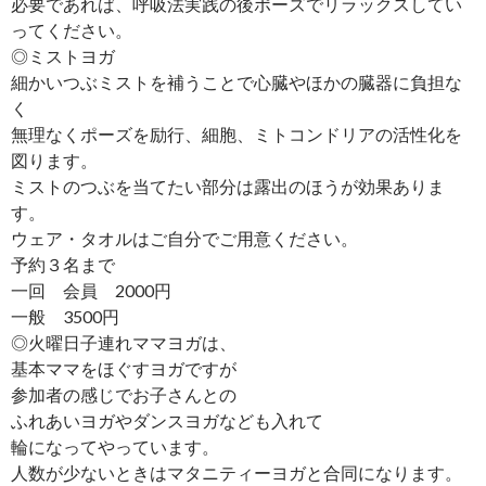
必要であれば、呼吸法実践の後ポーズでリラックスしてい
ってください。
◎ミストヨガ
細かいつぶミストを補うことで心臓やほかの臓器に負担な
く
無理なくポーズを励行、細胞、ミトコンドリアの活性化を
図ります。
ミストのつぶを当てたい部分は露出のほうが効果ありま
す。
ウェア・タオルはご自分でご用意ください。
予約３名まで
一回 会員 2000円
一般 3500円
◎火曜日子連れママヨガは、
基本ママをほぐすヨガですが
参加者の感じでお子さんとの
ふれあいヨガやダンスヨガなども入れて
輪になってやっています。
人数が少ないときはマタニティーヨガと合同になります。