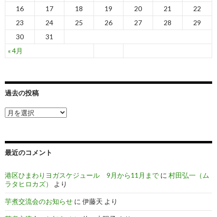
16
17
18
19
20
21
22
23
24
25
26
27
28
29
30
31
« 4月
過去の投稿
過
去
の
投
稿
最近のコメント
港区ひまわりヨガスケジュール 9月から11月まで
に
村田弘一（ム
ラタヒロカズ）
より
芋煮交流会のお知らせ
に
伊藤天
より