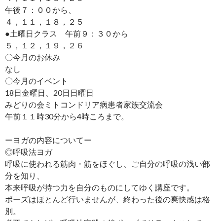
午後７：００から、
４，１１，１８，２５
●土曜日クラス 午前９：３０から
５，１２，１９，２６
〇今月のお休み
なし
〇今月のイベント
18日金曜日、20日日曜日
みどりの会ミトコンドリア病患者家族交流会
午前１１時30分から4時ころまで。
ーヨガの内容についてー
◎呼吸法ヨガ
呼吸に使われる筋肉・筋をほぐし、ご自分の呼吸の浅い部
分を知り、
本来呼吸が持つ力を自分のものにしてゆく講座です。
ポーズはほとんど行いませんが、終わった後の爽快感は格
別。