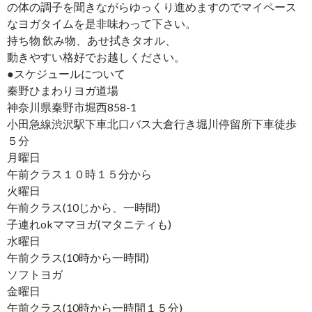
の体の調子を聞きながらゆっくり進めますのでマイペース
なヨガタイムを是非味わって下さい。
持ち物 飲み物、あせ拭きタオル、
動きやすい格好でお越しください。
●スケジュールについて
秦野ひまわりヨガ道場
神奈川県秦野市堀西858-1
小田急線渋沢駅下車北口バス大倉行き堀川停留所下車徒歩
５分
月曜日
午前クラス１０時１５分から
火曜日
午前クラス(10じから、一時間)
子連れokママヨガ(マタニティも)
水曜日
午前クラス(10時から一時間)
ソフトヨガ
金曜日
午前クラス(10時から一時間１５分)