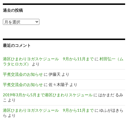
過去の投稿
過
去
の
投
稿
最近のコメント
港区ひまわりヨガスケジュール 9月から11月まで
に
村田弘一（ム
ラタヒロカズ）
より
芋煮交流会のお知らせ
に
伊藤天
より
芋煮交流会のお知らせ
に
佐々木陽子
より
2019年3月から5月まで港区ひまわりスケジュール
に
はかまだ るみ
こ
より
港区ひまわりヨガスケジュール 9月から11月まで
に
ゆふがほきら
ら
より