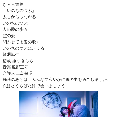
きらら舞踏
「いのちのつぶ」
太古からつながる
いのちのつぶ
人の愛の歩み
霊の愛
聞かせてよ愛の歌♪
いのちのつぶにかえる
輪廻転生
構成.踊り きらら
音楽 服部正好
介護人 上島敏昭
舞踏のあとは、みんなで和やかに雪の中を過ごしました。
次はさくらばたけで会いましょう