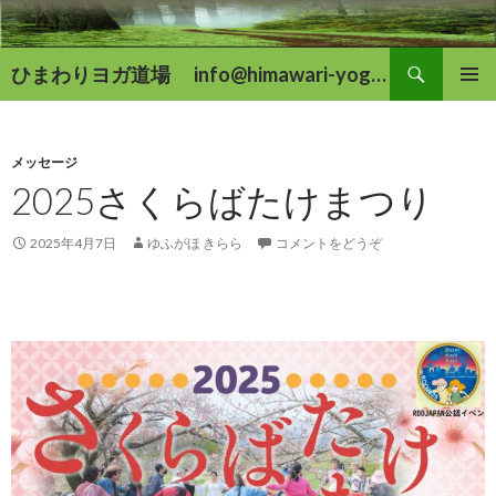
検
ひまわりヨガ道場 info@himawari-yoga.com
索
コ
メインメ
ン
ニュー
テ
ン
メッセージ
ツ
2025さくらばたけまつり
へ
移
2025年4月7日
ゆふがほ きらら
コメントをどうぞ
動