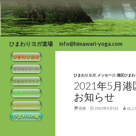
検
ひまわりヨガ道場 info@himawari-yoga.com
索
ひまわりヨガ
,
メッセージ
,
港区ひまわ
2021年5
お知らせ
画像
2021年5月5日
ゆふ