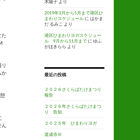
木陽子
より
。
2019年3月から5月まで港区ひ
まわりスケジュール
に
はかま
だ るみこ
より
なた
港区ひまわりヨガスケジュー
ル 9月から11月まで
に
ゆふ
M
がほきらら
より
場リ
ムか
最近の投稿
２０２６さくらばたけまつり
休憩
報告
２０２６年さくらばたけまつ
り 告知
こ
２０２５年 ひまわりヨガ
せん
道成寺Ⅲ