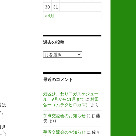
30
31
« 4月
過去の投稿
過
去
の
投
稿
最近のコメント
港区ひまわりヨガスケジュー
ル 9月から11月まで
に
村田
張は
弘一（ムラタヒロカズ）
より
い。
芋煮交流会のお知らせ
に
伊藤
天
より
向き
芋煮交流会のお知らせ
に
佐々
を心